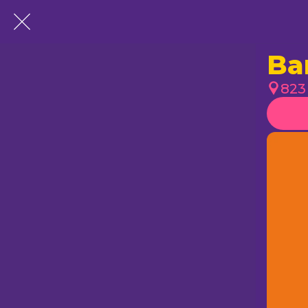
Volver a la lista
Ba
823