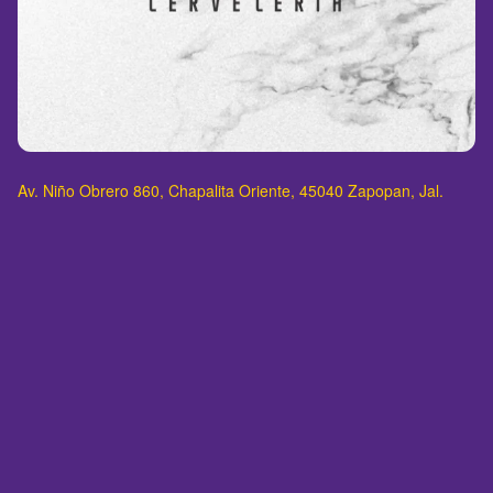
Av. Niño Obrero 860, Chapalita Oriente, 45040 Zapopan, Jal.